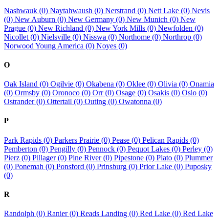
Nashwauk (0)
Naytahwaush (0)
Nerstrand (0)
Nett Lake (0)
Nevis
(0)
New Auburn (0)
New Germany (0)
New Munich (0)
New
Prague (0)
New Richland (0)
New York Mills (0)
Newfolden (0)
Nicollet (0)
Nielsville (0)
Nisswa (0)
Northome (0)
Northrop (0)
Norwood Young America (0)
Noyes (0)
O
Oak Island (0)
Ogilvie (0)
Okabena (0)
Oklee (0)
Olivia (0)
Onamia
(0)
Ormsby (0)
Oronoco (0)
Orr (0)
Osage (0)
Osakis (0)
Oslo (0)
Ostrander (0)
Ottertail (0)
Outing (0)
Owatonna (0)
P
Park Rapids (0)
Parkers Prairie (0)
Pease (0)
Pelican Rapids (0)
Pemberton (0)
Pengilly (0)
Pennock (0)
Pequot Lakes (0)
Perley (0)
Pierz (0)
Pillager (0)
Pine River (0)
Pipestone (0)
Plato (0)
Plummer
(0)
Ponemah (0)
Ponsford (0)
Prinsburg (0)
Prior Lake (0)
Puposky
(0)
R
Randolph (0)
Ranier (0)
Reads Landing (0)
Red Lake (0)
Red Lake