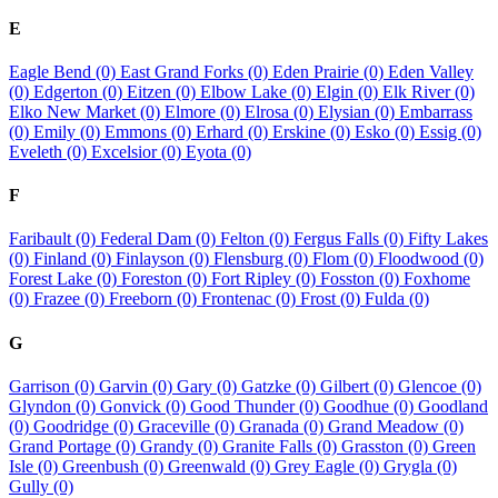
E
Eagle Bend (0)
East Grand Forks (0)
Eden Prairie (0)
Eden Valley
(0)
Edgerton (0)
Eitzen (0)
Elbow Lake (0)
Elgin (0)
Elk River (0)
Elko New Market (0)
Elmore (0)
Elrosa (0)
Elysian (0)
Embarrass
(0)
Emily (0)
Emmons (0)
Erhard (0)
Erskine (0)
Esko (0)
Essig (0)
Eveleth (0)
Excelsior (0)
Eyota (0)
F
Faribault (0)
Federal Dam (0)
Felton (0)
Fergus Falls (0)
Fifty Lakes
(0)
Finland (0)
Finlayson (0)
Flensburg (0)
Flom (0)
Floodwood (0)
Forest Lake (0)
Foreston (0)
Fort Ripley (0)
Fosston (0)
Foxhome
(0)
Frazee (0)
Freeborn (0)
Frontenac (0)
Frost (0)
Fulda (0)
G
Garrison (0)
Garvin (0)
Gary (0)
Gatzke (0)
Gilbert (0)
Glencoe (0)
Glyndon (0)
Gonvick (0)
Good Thunder (0)
Goodhue (0)
Goodland
(0)
Goodridge (0)
Graceville (0)
Granada (0)
Grand Meadow (0)
Grand Portage (0)
Grandy (0)
Granite Falls (0)
Grasston (0)
Green
Isle (0)
Greenbush (0)
Greenwald (0)
Grey Eagle (0)
Grygla (0)
Gully (0)