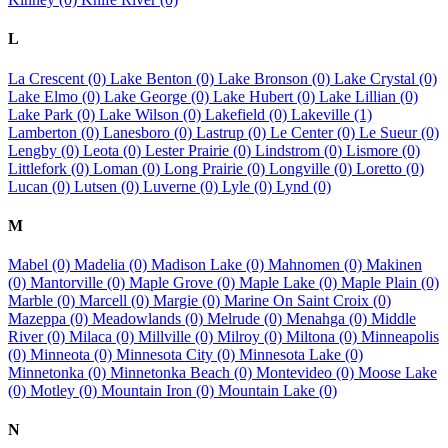
L
La Crescent (0)
Lake Benton (0)
Lake Bronson (0)
Lake Crystal (0)
Lake Elmo (0)
Lake George (0)
Lake Hubert (0)
Lake Lillian (0)
Lake Park (0)
Lake Wilson (0)
Lakefield (0)
Lakeville (1)
Lamberton (0)
Lanesboro (0)
Lastrup (0)
Le Center (0)
Le Sueur (0)
Lengby (0)
Leota (0)
Lester Prairie (0)
Lindstrom (0)
Lismore (0)
Littlefork (0)
Loman (0)
Long Prairie (0)
Longville (0)
Loretto (0)
Lucan (0)
Lutsen (0)
Luverne (0)
Lyle (0)
Lynd (0)
M
Mabel (0)
Madelia (0)
Madison Lake (0)
Mahnomen (0)
Makinen
(0)
Mantorville (0)
Maple Grove (0)
Maple Lake (0)
Maple Plain (0)
Marble (0)
Marcell (0)
Margie (0)
Marine On Saint Croix (0)
Mazeppa (0)
Meadowlands (0)
Melrude (0)
Menahga (0)
Middle
River (0)
Milaca (0)
Millville (0)
Milroy (0)
Miltona (0)
Minneapolis
(0)
Minneota (0)
Minnesota City (0)
Minnesota Lake (0)
Minnetonka (0)
Minnetonka Beach (0)
Montevideo (0)
Moose Lake
(0)
Motley (0)
Mountain Iron (0)
Mountain Lake (0)
N