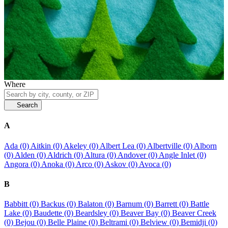
Where
Search
A
Ada (0)
Aitkin (0)
Akeley (0)
Albert Lea (0)
Albertville (0)
Alborn
(0)
Alden (0)
Aldrich (0)
Altura (0)
Andover (0)
Angle Inlet (0)
Angora (0)
Anoka (0)
Arco (0)
Askov (0)
Avoca (0)
B
Babbitt (0)
Backus (0)
Balaton (0)
Barnum (0)
Barrett (0)
Battle
Lake (0)
Baudette (0)
Beardsley (0)
Beaver Bay (0)
Beaver Creek
(0)
Bejou (0)
Belle Plaine (0)
Beltrami (0)
Belview (0)
Bemidji (0)