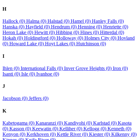
H
Hallock (0)
Halma (0)
Halstad (0)
Hamel (0)
Hanley Falls (0)
Hanska (0)
Hayfield (0)
Hendrum (0)
Henning (0)
Henriette (0)
Heron Lake (0)
Hewitt (0)
Hibbing (0)
Hines (0)
Hitterdal (0)
Hokah (0)
Holdingford (0)
Holloway (0)
Holmes City (0)
Hovland
(0)
Howard Lake (0)
Hoyt Lakes (0)
Hutchinson (0)
I
Ihlen (0)
International Falls (0)
Inver Grove Heights (0)
Iron (0)
Isanti (0)
Isle (0)
Ivanhoe (0)
J
Jacobson (0)
Jeffers (0)
K
Kabetogama (0)
Kanaranzi (0)
Kandiyohi (0)
Karlstad (0)
Kasota
(0)
Kasson (0)
Keewatin (0)
Kelliher (0)
Kellogg (0)
Kenneth (0)
Kenyon (0)
Kerkhoven (0)
Kettle River (0)
Kiester (0)
Kilkenny (0)
Kinney (0)
Knife River (0)