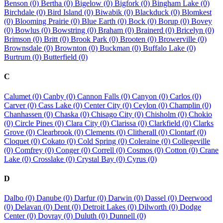
Benson (0)
Bertha (0)
Bigelow (0)
Bigfork (0)
Bingham Lake (0)
Birchdale (0)
Bird Island (0)
Biwabik (0)
Blackduck (0)
Blomkest
(0)
Blooming Prairie (0)
Blue Earth (0)
Bock (0)
Borup (0)
Bovey
(0)
Bowlus (0)
Bowstring (0)
Braham (0)
Brainerd (0)
Bricelyn (0)
Brimson (0)
Britt (0)
Brook Park (0)
Brooten (0)
Browerville (0)
Brownsdale (0)
Brownton (0)
Buckman (0)
Buffalo Lake (0)
Burtrum (0)
Butterfield (0)
C
Calumet (0)
Canby (0)
Cannon Falls (0)
Canyon (0)
Carlos (0)
Carver (0)
Cass Lake (0)
Center City (0)
Ceylon (0)
Champlin (0)
Chanhassen (0)
Chaska (0)
Chisago City (0)
Chisholm (0)
Chokio
(0)
Circle Pines (0)
Clara City (0)
Clarissa (0)
Clarkfield (0)
Clarks
Grove (0)
Clearbrook (0)
Clements (0)
Clitherall (0)
Clontarf (0)
Cloquet (0)
Cokato (0)
Cold Spring (0)
Coleraine (0)
Collegeville
(0)
Comfrey (0)
Conger (0)
Correll (0)
Cosmos (0)
Cotton (0)
Crane
Lake (0)
Crosslake (0)
Crystal Bay (0)
Cyrus (0)
D
Dalbo (0)
Danube (0)
Darfur (0)
Darwin (0)
Dassel (0)
Deerwood
(0)
Delavan (0)
Dent (0)
Detroit Lakes (0)
Dilworth (0)
Dodge
Center (0)
Dovray (0)
Duluth (0)
Dunnell (0)