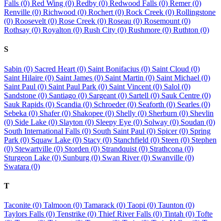
Falls (0)
Red Wing (0)
Redby (0)
Redwood Falls (0)
Remer (0)
Renville (0)
Richwood (0)
Rochert (0)
Rock Creek (0)
Rollingstone
(0)
Roosevelt (0)
Rose Creek (0)
Roseau (0)
Rosemount (0)
Rothsay (0)
Royalton (0)
Rush City (0)
Rushmore (0)
Ruthton (0)
S
Sabin (0)
Sacred Heart (0)
Saint Bonifacius (0)
Saint Cloud (0)
Saint Hilaire (0)
Saint James (0)
Saint Martin (0)
Saint Michael (0)
Saint Paul (0)
Saint Paul Park (0)
Saint Vincent (0)
Salol (0)
Sandstone (0)
Santiago (0)
Sargeant (0)
Sartell (0)
Sauk Centre (0)
Sauk Rapids (0)
Scandia (0)
Schroeder (0)
Seaforth (0)
Searles (0)
Sebeka (0)
Shafer (0)
Shakopee (0)
Shelly (0)
Sherburn (0)
Shevlin
(0)
Side Lake (0)
Slayton (0)
Sleepy Eye (0)
Solway (0)
Soudan (0)
South International Falls (0)
South Saint Paul (0)
Spicer (0)
Spring
Park (0)
Squaw Lake (0)
Stacy (0)
Stanchfield (0)
Steen (0)
Stephen
(0)
Stewartville (0)
Storden (0)
Strandquist (0)
Strathcona (0)
Sturgeon Lake (0)
Sunburg (0)
Swan River (0)
Swanville (0)
Swatara (0)
T
Taconite (0)
Talmoon (0)
Tamarack (0)
Taopi (0)
Taunton (0)
Taylors Falls (0)
Tenstrike (0)
Thief River Falls (0)
Tintah (0)
Tofte