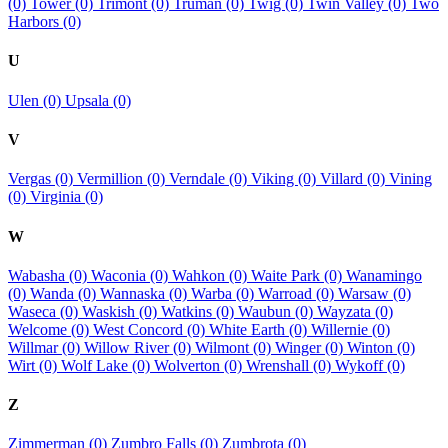
(0)
Tower (0)
Trimont (0)
Truman (0)
Twig (0)
Twin Valley (0)
Two
Harbors (0)
U
Ulen (0)
Upsala (0)
V
Vergas (0)
Vermillion (0)
Verndale (0)
Viking (0)
Villard (0)
Vining
(0)
Virginia (0)
W
Wabasha (0)
Waconia (0)
Wahkon (0)
Waite Park (0)
Wanamingo
(0)
Wanda (0)
Wannaska (0)
Warba (0)
Warroad (0)
Warsaw (0)
Waseca (0)
Waskish (0)
Watkins (0)
Waubun (0)
Wayzata (0)
Welcome (0)
West Concord (0)
White Earth (0)
Willernie (0)
Willmar (0)
Willow River (0)
Wilmont (0)
Winger (0)
Winton (0)
Wirt (0)
Wolf Lake (0)
Wolverton (0)
Wrenshall (0)
Wykoff (0)
Z
Zimmerman (0)
Zumbro Falls (0)
Zumbrota (0)