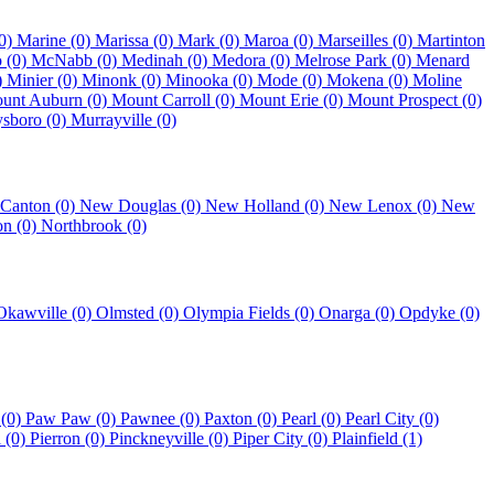
0)
Marine (0)
Marissa (0)
Mark (0)
Maroa (0)
Marseilles (0)
Martinton
 (0)
McNabb (0)
Medinah (0)
Medora (0)
Melrose Park (0)
Menard
)
Minier (0)
Minonk (0)
Minooka (0)
Mode (0)
Mokena (0)
Moline
unt Auburn (0)
Mount Carroll (0)
Mount Erie (0)
Mount Prospect (0)
sboro (0)
Murrayville (0)
Canton (0)
New Douglas (0)
New Holland (0)
New Lenox (0)
New
on (0)
Northbrook (0)
Okawville (0)
Olmsted (0)
Olympia Fields (0)
Onarga (0)
Opdyke (0)
 (0)
Paw Paw (0)
Pawnee (0)
Paxton (0)
Pearl (0)
Pearl City (0)
a (0)
Pierron (0)
Pinckneyville (0)
Piper City (0)
Plainfield (1)