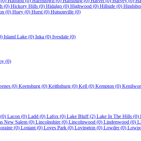
 (0)
Harmon (0)
Harristown (0)
Hartsburg (0)
Harvel (0)
Harvey (0)
Ha
h (0)
Hickory Hills (0)
Hidalgo (0)
Highwood (0)
Hillside (0)
Hindsbo
on (0)
Huey (0)
Hurst (0)
Hutsonville (0)
0)
Island Lake (0)
Iuka (0)
Ivesdale (0)
oy (0)
eenes (0)
Keensburg (0)
Keithsburg (0)
Kell (0)
Kempton (0)
Kenilwor
 (0)
Lacon (0)
Ladd (0)
Lafox (0)
Lake Bluff (2)
Lake In The Hills (0)
ns New Salem (0)
Lincolnshire (0)
Lincolnwood (0)
Lindenwood (0)
L
oraine (0)
Lostant (0)
Loves Park (0)
Lovington (0)
Lowder (0)
Lowpo