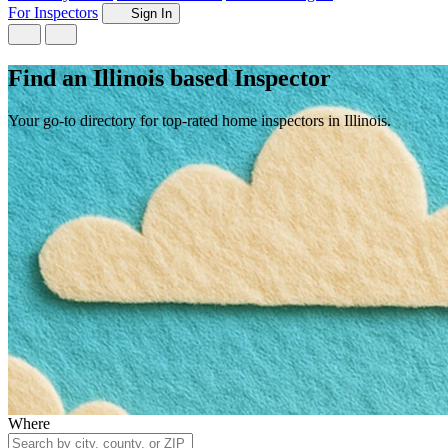
For Inspectors
Sign In
Find an Illinois based Inspector
Your go-to directory for top-rated home inspectors in Illinois.
Where