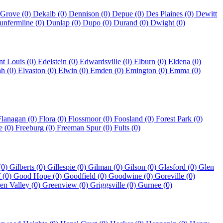
 Grove (0)
Dekalb (0)
Dennison (0)
Depue (0)
Des Plaines (0)
Dewitt
unfermline (0)
Dunlap (0)
Dupo (0)
Durand (0)
Dwight (0)
nt Louis (0)
Edelstein (0)
Edwardsville (0)
Elburn (0)
Eldena (0)
ah (0)
Elvaston (0)
Elwin (0)
Emden (0)
Emington (0)
Emma (0)
Flanagan (0)
Flora (0)
Flossmoor (0)
Foosland (0)
Forest Park (0)
e (0)
Freeburg (0)
Freeman Spur (0)
Fults (0)
(0)
Gilberts (0)
Gillespie (0)
Gilman (0)
Gilson (0)
Glasford (0)
Glen
 (0)
Good Hope (0)
Goodfield (0)
Goodwine (0)
Goreville (0)
en Valley (0)
Greenview (0)
Griggsville (0)
Gurnee (0)