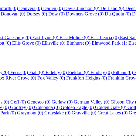
nforth (0)
Danvers (0)
Darien (0)
Davis Junction (0)
De Land (0)
Deer
)
Donovan (0)
Dorsey (0)
Dow (0)
Downers Grove (0)
Du Quoin (0)
D
st Galesburg (0)
East Lynn (0)
East Moline (0)
East Peoria (0)
East Sai
ott (0)
Ellis Grove (0)
Ellisville (0)
Elmhurst (0)
Elmwood Park (1)
Els
y (0)
Ferris (0)
Fiatt (0)
Fidelity (0)
Fieldon (0)
Findlay (0)
Fithian (0)
ox River Grove (0)
Fox Valley (0)
Frankfort Heights (0)
Franklin Grov
s (0)
Geff (0)
Geneseo (0)
Gerlaw (0)
German Valley (0)
Gibson City 
w (0)
Godfrey (0)
Golconda (0)
Golden Eagle (0)
Golden Gate (0)
Golf
 Park (0)
Graymont (0)
Grayslake (0)
Grayville (0)
Great Lakes (0)
Gre