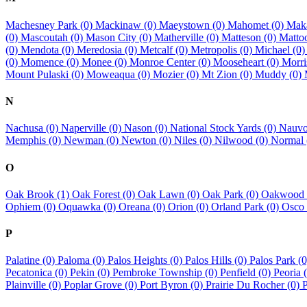
Machesney Park (0)
Mackinaw (0)
Maeystown (0)
Mahomet (0)
Mak
(0)
Mascoutah (0)
Mason City (0)
Matherville (0)
Matteson (0)
Matto
(0)
Mendota (0)
Meredosia (0)
Metcalf (0)
Metropolis (0)
Michael (0
(0)
Momence (0)
Monee (0)
Monroe Center (0)
Mooseheart (0)
Morri
Mount Pulaski (0)
Moweaqua (0)
Mozier (0)
Mt Zion (0)
Muddy (0)
N
Nachusa (0)
Naperville (0)
Nason (0)
National Stock Yards (0)
Nauvo
Memphis (0)
Newman (0)
Newton (0)
Niles (0)
Nilwood (0)
Normal 
O
Oak Brook (1)
Oak Forest (0)
Oak Lawn (0)
Oak Park (0)
Oakwood 
Ophiem (0)
Oquawka (0)
Oreana (0)
Orion (0)
Orland Park (0)
Osco 
P
Palatine (0)
Paloma (0)
Palos Heights (0)
Palos Hills (0)
Palos Park (
Pecatonica (0)
Pekin (0)
Pembroke Township (0)
Penfield (0)
Peoria 
Plainville (0)
Poplar Grove (0)
Port Byron (0)
Prairie Du Rocher (0)
P