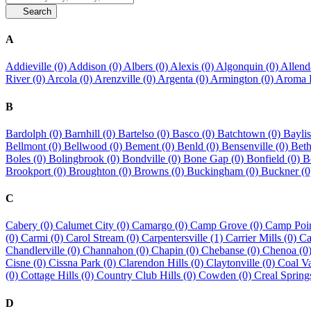
Search
A
Addieville (0)
Addison (0)
Albers (0)
Alexis (0)
Algonquin (0)
Allend
River (0)
Arcola (0)
Arenzville (0)
Argenta (0)
Armington (0)
Aroma P
B
Bardolph (0)
Barnhill (0)
Bartelso (0)
Basco (0)
Batchtown (0)
Baylis
Bellmont (0)
Bellwood (0)
Bement (0)
Benld (0)
Bensenville (0)
Beth
Boles (0)
Bolingbrook (0)
Bondville (0)
Bone Gap (0)
Bonfield (0)
B
Brookport (0)
Broughton (0)
Browns (0)
Buckingham (0)
Buckner (
C
Cabery (0)
Calumet City (0)
Camargo (0)
Camp Grove (0)
Camp Poin
(0)
Carmi (0)
Carol Stream (0)
Carpentersville (1)
Carrier Mills (0)
Ca
Chandlerville (0)
Channahon (0)
Chapin (0)
Chebanse (0)
Chenoa (0
Cisne (0)
Cissna Park (0)
Clarendon Hills (0)
Claytonville (0)
Coal Va
(0)
Cottage Hills (0)
Country Club Hills (0)
Cowden (0)
Creal Spring
D