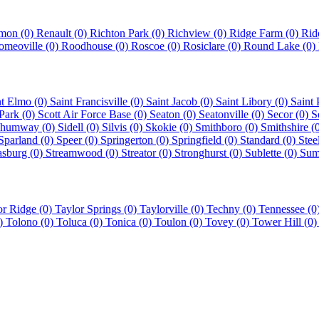
mon (0)
Renault (0)
Richton Park (0)
Richview (0)
Ridge Farm (0)
Rid
omeoville (0)
Roodhouse (0)
Roscoe (0)
Rosiclare (0)
Round Lake (0)
nt Elmo (0)
Saint Francisville (0)
Saint Jacob (0)
Saint Libory (0)
Saint 
 Park (0)
Scott Air Force Base (0)
Seaton (0)
Seatonville (0)
Secor (0)
S
humway (0)
Sidell (0)
Silvis (0)
Skokie (0)
Smithboro (0)
Smithshire (
Sparland (0)
Speer (0)
Springerton (0)
Springfield (0)
Standard (0)
Stee
asburg (0)
Streamwood (0)
Streator (0)
Stronghurst (0)
Sublette (0)
Sum
or Ridge (0)
Taylor Springs (0)
Taylorville (0)
Techny (0)
Tennessee (0
0)
Tolono (0)
Toluca (0)
Tonica (0)
Toulon (0)
Tovey (0)
Tower Hill (0