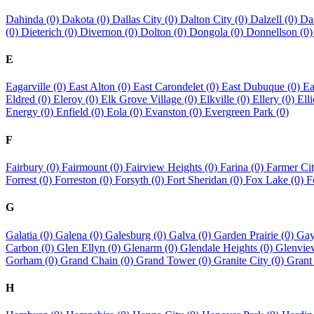
Dahinda (0)
Dakota (0)
Dallas City (0)
Dalton City (0)
Dalzell (0)
Da
(0)
Dieterich (0)
Divernon (0)
Dolton (0)
Dongola (0)
Donnellson (0
E
Eagarville (0)
East Alton (0)
East Carondelet (0)
East Dubuque (0)
Ea
Eldred (0)
Eleroy (0)
Elk Grove Village (0)
Elkville (0)
Ellery (0)
Elli
Energy (0)
Enfield (0)
Eola (0)
Evanston (0)
Evergreen Park (0)
F
Fairbury (0)
Fairmount (0)
Fairview Heights (0)
Farina (0)
Farmer Cit
Forrest (0)
Forreston (0)
Forsyth (0)
Fort Sheridan (0)
Fox Lake (0)
F
G
Galatia (0)
Galena (0)
Galesburg (0)
Galva (0)
Garden Prairie (0)
Gay
Carbon (0)
Glen Ellyn (0)
Glenarm (0)
Glendale Heights (0)
Glenvie
Gorham (0)
Grand Chain (0)
Grand Tower (0)
Granite City (0)
Grant
H