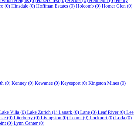
rwood Heights (0)
Hazel Crest (0)
Hecker (0)
Hennepin (0)
Henry
ro (0)
Hinsdale (0)
Hoffman Estates (0)
Holcomb (0)
Homer Glen (0)
th (0)
Kenney (0)
Kewanee (0)
Keyesport (0)
Kingston Mines (0)
Lake Villa (0)
Lake Zurich (1)
Lanark (0)
Lane (0)
Leaf River (0)
Lee
isle (0)
Literberry (0)
Livingston (0)
Loami (0)
Lockport (0)
Loda (0)
int (0)
Lynn Center (0)