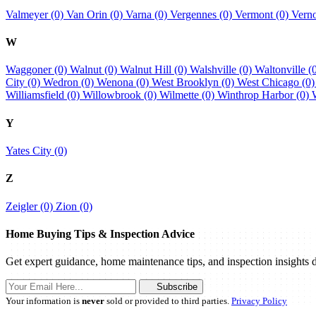
Valmeyer (0)
Van Orin (0)
Varna (0)
Vergennes (0)
Vermont (0)
Verno
W
Waggoner (0)
Walnut (0)
Walnut Hill (0)
Walshville (0)
Waltonville (
City (0)
Wedron (0)
Wenona (0)
West Brooklyn (0)
West Chicago (0
Williamsfield (0)
Willowbrook (0)
Wilmette (0)
Winthrop Harbor (0)
Y
Yates City (0)
Z
Zeigler (0)
Zion (0)
Home Buying Tips & Inspection Advice
Get expert guidance, home maintenance tips, and inspection insights d
Subscribe
Your information is
never
sold or provided to third parties.
Privacy Policy