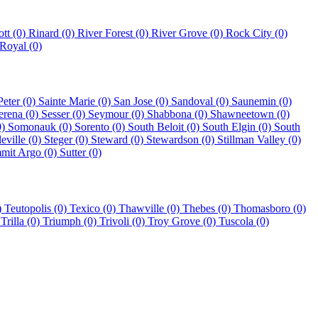
ott (0)
Rinard (0)
River Forest (0)
River Grove (0)
Rock City (0)
Royal (0)
Peter (0)
Sainte Marie (0)
San Jose (0)
Sandoval (0)
Saunemin (0)
erena (0)
Sesser (0)
Seymour (0)
Shabbona (0)
Shawneetown (0)
0)
Somonauk (0)
Sorento (0)
South Beloit (0)
South Elgin (0)
South
leville (0)
Steger (0)
Steward (0)
Stewardson (0)
Stillman Valley (0)
mit Argo (0)
Sutter (0)
)
Teutopolis (0)
Texico (0)
Thawville (0)
Thebes (0)
Thomasboro (0)
)
Trilla (0)
Triumph (0)
Trivoli (0)
Troy Grove (0)
Tuscola (0)