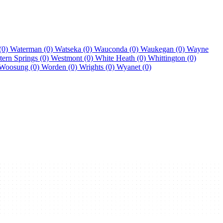
(0)
Waterman (0)
Watseka (0)
Wauconda (0)
Waukegan (0)
Wayne
tern Springs (0)
Westmont (0)
White Heath (0)
Whittington (0)
Woosung (0)
Worden (0)
Wrights (0)
Wyanet (0)