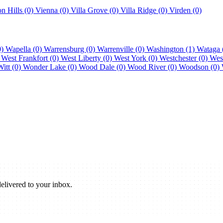
n Hills (0)
Vienna (0)
Villa Grove (0)
Villa Ridge (0)
Virden (0)
0)
Wapella (0)
Warrensburg (0)
Warrenville (0)
Washington (1)
Wataga 
)
West Frankfort (0)
West Liberty (0)
West York (0)
Westchester (0)
Wes
Witt (0)
Wonder Lake (0)
Wood Dale (0)
Wood River (0)
Woodson (0)
elivered to your inbox.