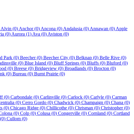
)
Alvin (0)
Anchor (0)
Ancona (0)
Andalusia (0)
Annawan (0)
Apple
ia (0)
Aurora (1)
Ava (0)
Aviston (0)
d Park (0)
Beecher (0)
Beecher City (0)
Belknap (0)
Belle Rive (0)
dinsville (0)
Blue Island (0)
Bluff Springs (0)
Bluffs (0)
Bluford (0)
ood (0)
Breese (0)
Bridgeview (0)
Broadlands (0)
Brocton (0)
nk (0)
Bureau (0)
Burnt Prairie (0)
ff (0)
Carbondale (0)
Carlinville (0)
Carlock (0)
Carlyle (0)
Carman
entralia (0)
Cerro Gordo (0)
Chadwick (0)
Champaign (0)
Chana (0)
s (0)
Chicago Ridge (0)
Chillicothe (0)
Chrisman (0)
Christopher (0)
Colona (0)
Colp (0)
Colusa (0)
Congerville (0)
Cornland (0)
Cortland
 (0)
Cullom (0)