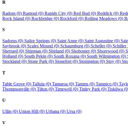
R
Radom (0)
Rantoul (0)
Rapids City (0)
Red Bud (0)
Reddick (0)
Red
Rock Island (0)
Rockbridge (0)
Rockford (0)
Rolling Meadows (0)
R
S
Sadorus (0)
Sailor Springs (0)
Saint Anne (0)
Saint Augustine (0)
Sai
Saybrook (0)
Scales Mound (0)
Schaumburg (0)
Scheller (0)
Schiller
Sherrard (0)
Shipman (0)
Shirland (0)
Shobonier (0)
Shorewood (0)
S
Holland (0)
South Pekin (0)
South Roxana (0)
South Wilmington (0)
Stockland (0)
Stone Park (0)
Stonefort (0)
Stonington (0)
Stoy (0)
Str
T
Table Grove (0)
Tallula (0)
Tamaroa (0)
Tamms (0)
Tampico (0)
Tayl
Thompsonville (0)
Tilton (0)
Timewell (0)
Tinley Park (0)
Tiskilwa (
U
Ullin (0)
Union Hill (0)
Urbana (0)
Ursa (0)
V