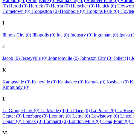
Hamburg (0)
Hampshire (0)
Hanna City (0)
Hanover Park (0)
Hardin
(0)
Herod (0)
Herrick (0)
Herrin (0)
Herscher (0)
Hettick (0)
Heywort
Hometown (0)
Hoopeston (0)
Hooppole (0)
Hopkins Park (0)
Hoylet
I
Illinois City (0)
Illiopolis (0)
Ina (0)
Industry (0)
Ingraham (0)
Ipava (
J
Jacob (0)
Jerseyville (0)
Johnsonville (0)
Johnston City (0)
Joliet (1)
J
K
Kampsville (0)
Kaneville (0)
Kankakee (0)
Karnak (0)
Kasbeer (0)
K
Kinmundy (0)
L
La Grange Park (0)
La Moille (0)
La Place (0)
La Prairie (0)
La Rose
Center (0)
Lenzburg (0)
Leonore (0)
Lerna (0)
Lewistown (0)
Lincol
Logan (0)
Lomax (0)
Lombard (0)
London Mills (0)
Long Point (0)
L
M