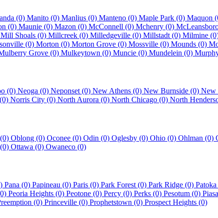
anda (0)
Manito (0)
Manlius (0)
Manteno (0)
Maple Park (0)
Maquon (
on (0)
Maunie (0)
Mazon (0)
McConnell (0)
Mchenry (0)
McLeansboro
)
Mill Shoals (0)
Millcreek (0)
Milledgeville (0)
Millstadt (0)
Milmine (0
sonville (0)
Morton (0)
Morton Grove (0)
Mossville (0)
Mounds (0)
Mo
Mulberry Grove (0)
Mulkeytown (0)
Muncie (0)
Mundelein (0)
Murphy
o (0)
Neoga (0)
Neponset (0)
New Athens (0)
New Burnside (0)
New 
(0)
Norris City (0)
North Aurora (0)
North Chicago (0)
North Henders
(0)
Oblong (0)
Oconee (0)
Odin (0)
Oglesby (0)
Ohio (0)
Ohlman (0)
(0)
Ottawa (0)
Owaneco (0)
0)
Pana (0)
Papineau (0)
Paris (0)
Park Forest (0)
Park Ridge (0)
Patoka
(0)
Peoria Heights (0)
Peotone (0)
Percy (0)
Perks (0)
Pesotum (0)
Pias
reemption (0)
Princeville (0)
Prophetstown (0)
Prospect Heights (0)