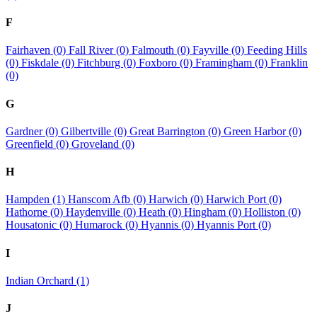
F
Fairhaven (0)
Fall River (0)
Falmouth (0)
Fayville (0)
Feeding Hills
(0)
Fiskdale (0)
Fitchburg (0)
Foxboro (0)
Framingham (0)
Franklin
(0)
G
Gardner (0)
Gilbertville (0)
Great Barrington (0)
Green Harbor (0)
Greenfield (0)
Groveland (0)
H
Hampden (1)
Hanscom Afb (0)
Harwich (0)
Harwich Port (0)
Hathorne (0)
Haydenville (0)
Heath (0)
Hingham (0)
Holliston (0)
Housatonic (0)
Humarock (0)
Hyannis (0)
Hyannis Port (0)
I
Indian Orchard (1)
J