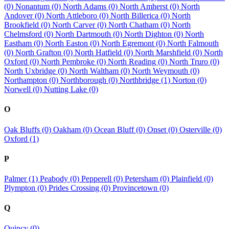
(0)
Nonantum (0)
North Adams (0)
North Amherst (0)
North
Andover (0)
North Attleboro (0)
North Billerica (0)
North
Brookfield (0)
North Carver (0)
North Chatham (0)
North
Chelmsford (0)
North Dartmouth (0)
North Dighton (0)
North
Eastham (0)
North Easton (0)
North Egremont (0)
North Falmouth
(0)
North Grafton (0)
North Hatfield (0)
North Marshfield (0)
North
Oxford (0)
North Pembroke (0)
North Reading (0)
North Truro (0)
North Uxbridge (0)
North Waltham (0)
North Weymouth (0)
Northampton (0)
Northborough (0)
Northbridge (1)
Norton (0)
Norwell (0)
Nutting Lake (0)
O
Oak Bluffs (0)
Oakham (0)
Ocean Bluff (0)
Onset (0)
Osterville (0)
Oxford (1)
P
Palmer (1)
Peabody (0)
Pepperell (0)
Petersham (0)
Plainfield (0)
Plympton (0)
Prides Crossing (0)
Provincetown (0)
Q
Quincy (0)