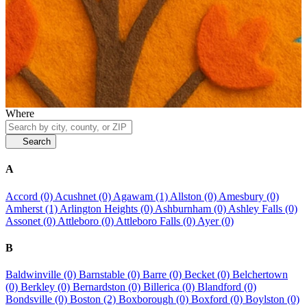
Where
Search
A
Accord (0)
Acushnet (0)
Agawam (1)
Allston (0)
Amesbury (0)
Amherst (1)
Arlington Heights (0)
Ashburnham (0)
Ashley Falls (0)
Assonet (0)
Attleboro (0)
Attleboro Falls (0)
Ayer (0)
B
Baldwinville (0)
Barnstable (0)
Barre (0)
Becket (0)
Belchertown
(0)
Berkley (0)
Bernardston (0)
Billerica (0)
Blandford (0)
Bondsville (0)
Boston (2)
Boxborough (0)
Boxford (0)
Boylston (0)