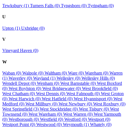
Tewksbury (1)
Turners Falls (0)
Tyngsboro (0)
Tyringham (0)
U
Upton (1)
Uxbridge (0)
V
Vineyard Haven (0)
W
Waban (0)
Walpole (0)
Waltham (0)
Ware (0)
Wareham (0)
Warren
(1)
Waverley (0)
Wayland (1)
Wellesley (0)
Wellesley Hills (0)
Wendell Depot (0)
Wenham (0)
West Barnstable (0)
West Boxford
(0)
West Boylston (0)
West Bridgewater (0)
West Brookfield (0)
West Chatham (0)
West Dennis (0)
West Falmouth (0)
West Groton
(0)
West Harwich (0)
West Hatfield (0)
West Hyannisport (0)
West
Medford (0)
West Millbury (0)
West Newbury (0)
West Roxbury (0)
West Springfield (3)
West Stockbridge (0)
West Tisbury (0)
West
Townsend (0)
West Wareham (0)
West Warren (0)
West Yarmouth
(0)
Westborough (0)
Westfield (0)
Westford (0)
Westport (0)
Westport Point (0)
Westwood (0)
Weymouth (1)
Whately (0)