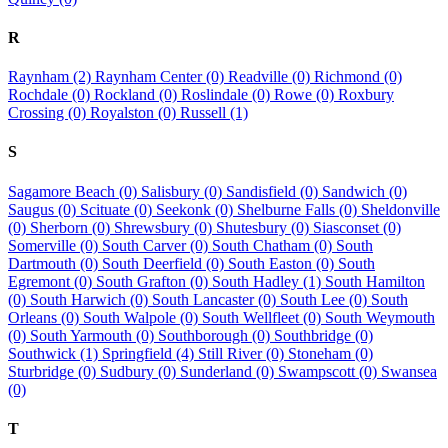
R
Raynham (2)
Raynham Center (0)
Readville (0)
Richmond (0)
Rochdale (0)
Rockland (0)
Roslindale (0)
Rowe (0)
Roxbury
Crossing (0)
Royalston (0)
Russell (1)
S
Sagamore Beach (0)
Salisbury (0)
Sandisfield (0)
Sandwich (0)
Saugus (0)
Scituate (0)
Seekonk (0)
Shelburne Falls (0)
Sheldonville
(0)
Sherborn (0)
Shrewsbury (0)
Shutesbury (0)
Siasconset (0)
Somerville (0)
South Carver (0)
South Chatham (0)
South
Dartmouth (0)
South Deerfield (0)
South Easton (0)
South
Egremont (0)
South Grafton (0)
South Hadley (1)
South Hamilton
(0)
South Harwich (0)
South Lancaster (0)
South Lee (0)
South
Orleans (0)
South Walpole (0)
South Wellfleet (0)
South Weymouth
(0)
South Yarmouth (0)
Southborough (0)
Southbridge (0)
Southwick (1)
Springfield (4)
Still River (0)
Stoneham (0)
Sturbridge (0)
Sudbury (0)
Sunderland (0)
Swampscott (0)
Swansea
(0)
T