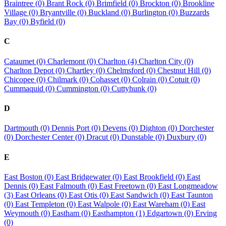
Braintree (0)
Brant Rock (0)
Brimfield (0)
Brockton (0)
Brookline
Village (0)
Bryantville (0)
Buckland (0)
Burlington (0)
Buzzards
Bay (0)
Byfield (0)
C
Cataumet (0)
Charlemont (0)
Charlton (4)
Charlton City (0)
Charlton Depot (0)
Chartley (0)
Chelmsford (0)
Chestnut Hill (0)
Chicopee (0)
Chilmark (0)
Cohasset (0)
Colrain (0)
Cotuit (0)
Cummaquid (0)
Cummington (0)
Cuttyhunk (0)
D
Dartmouth (0)
Dennis Port (0)
Devens (0)
Dighton (0)
Dorchester
(0)
Dorchester Center (0)
Dracut (0)
Dunstable (0)
Duxbury (0)
E
East Boston (0)
East Bridgewater (0)
East Brookfield (0)
East
Dennis (0)
East Falmouth (0)
East Freetown (0)
East Longmeadow
(3)
East Orleans (0)
East Otis (0)
East Sandwich (0)
East Taunton
(0)
East Templeton (0)
East Walpole (0)
East Wareham (0)
East
Weymouth (0)
Eastham (0)
Easthampton (1)
Edgartown (0)
Erving
(0)