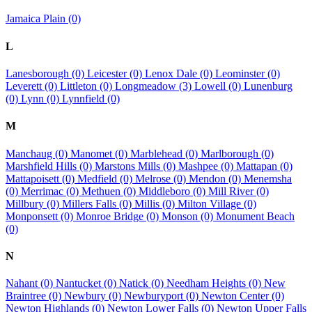
Jamaica Plain (0)
L
Lanesborough (0)
Leicester (0)
Lenox Dale (0)
Leominster (0)
Leverett (0)
Littleton (0)
Longmeadow (3)
Lowell (0)
Lunenburg
(0)
Lynn (0)
Lynnfield (0)
M
Manchaug (0)
Manomet (0)
Marblehead (0)
Marlborough (0)
Marshfield Hills (0)
Marstons Mills (0)
Mashpee (0)
Mattapan (0)
Mattapoisett (0)
Medfield (0)
Melrose (0)
Mendon (0)
Menemsha
(0)
Merrimac (0)
Methuen (0)
Middleboro (0)
Mill River (0)
Millbury (0)
Millers Falls (0)
Millis (0)
Milton Village (0)
Monponsett (0)
Monroe Bridge (0)
Monson (0)
Monument Beach
(0)
N
Nahant (0)
Nantucket (0)
Natick (0)
Needham Heights (0)
New
Braintree (0)
Newbury (0)
Newburyport (0)
Newton Center (0)
Newton Highlands (0)
Newton Lower Falls (0)
Newton Upper Falls